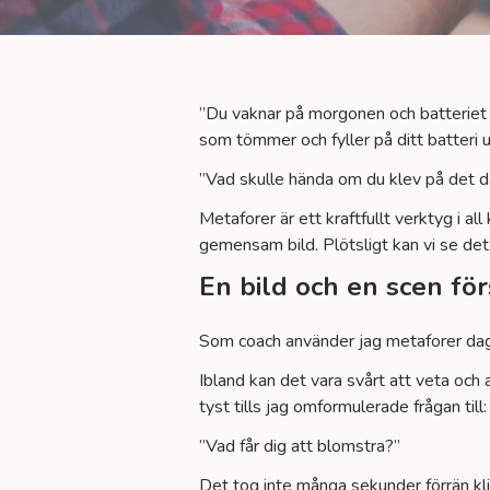
”Du vaknar på morgonen och batteriet 
som tömmer och fyller på ditt batteri
”Vad skulle hända om du klev på det där
Metaforer är ett kraftfullt verktyg i a
gemensam bild. Plötsligt kan vi se de
En bild och en scen för
Som coach använder jag metaforer dagl
Ibland kan det vara svårt att veta och at
tyst tills jag omformulerade frågan till:
”Vad får dig att blomstra?”
Det tog inte många sekunder förrän klie