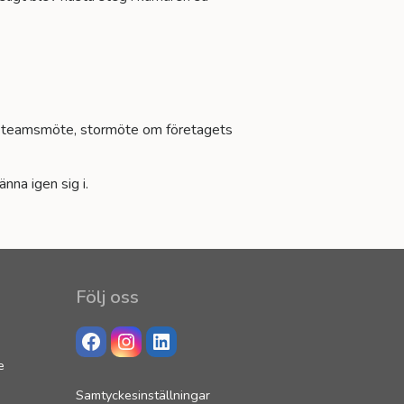
l, teamsmöte, stormöte om företagets
na igen sig i.
Följ oss
FACEBOOK
INSTAGRAM
LINKEDIN
e
Samtyckesinställningar