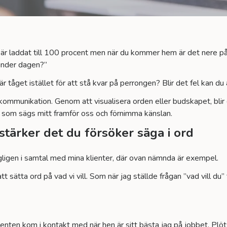
är laddat till 100 procent men när du kommer hem är det nere på 
 under dagen?”
 tåget istället för att stå kvar på perrongen? Blir det fel kan du 
ll kommunikation. Genom att visualisera orden eller budskapet, blir
t som sägs mitt framför oss och förnimma känslan.
stärker det du försöker säga i ord
igen i samtal med mina klienter, där ovan nämnda är exempel.
t sätta ord på vad vi vill. Som när jag ställde frågan ”vad vill du” 
nten kom i kontakt med när hen är sitt bästa jag på jobbet. Plötsl