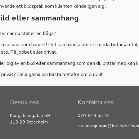
 använde ett bildspråk som klienten kände igen sig i.
bild eller sammanhang
ler när du ställer en fråga?
och se vad som händer! Det kan handla om ett medarbetarsamta
te. På jobbet eller privat.
er dig av en bild eller sammanhang som den du pratar med kan kän
 privat? Dela gärna din bästa metafor om du vill!
Besök oss
Kontakta oss
Kungstensgatan 59
070-919 53 42
113 29 Stockholm
susann.sjobom@trustworthy.s