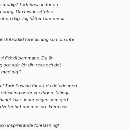
ra modig? Tack Susann för en
dring. Din livsberättelse
 ut en dag. Jag håller tummarna
känsloladdad föreläsning som du inte
i fick tillsammans. Du är
 och står för din resa och det
r med dig.”
en! Tack Susann för att du delade med
föreläsning berör verkligen. Många
 hängt kvar under dagen som gett
medvetenhet om min inre kompass.
och inspirerande föreläsning!