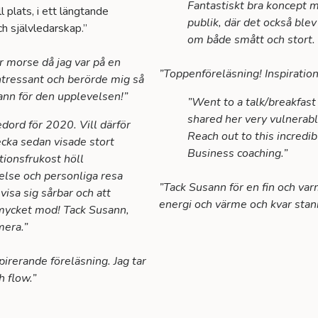
Fantastiskt bra koncept 
l plats, i ett längtande
publik, där det också blev
ch självledarskap.”
om både smått och stort
år morse då jag var på en
”Toppenföreläsning! Inspiratio
intressant och berörde mig så
sann för den upplevelsen!”
”Went to a talk/breakfas
shared her very vulnerabl
edord för 2020. Vill därför
Reach out to this incredi
ecka sedan visade stort
Business coaching.”
tionsfrukost höll
else och personliga resa
”Tack Susann för en fin och va
isa sig sårbar och att
energi och värme och kvar stan
 mycket mod! Tack Susann,
mera.”
spirerande föreläsning. Jag tar
h flow.”