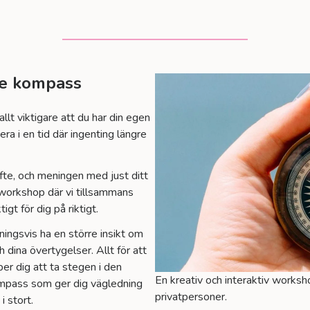
re kompass
 allt viktigare att du har din egen
ra i en tid där ingenting längre
syfte, och meningen med just ditt
iv workshop där vi tillsammans
gt för dig på riktigt.
ngsvis ha en större insikt om
ch dina övertygelser. Allt för att
er dig att ta stegen i den
En kreativ och interaktiv worksh
ompass som ger dig vägledning
privatpersoner.
i stort.