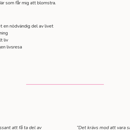
 där som får mig att blomstra.
et en nödvändig del av livet
tning
t liv
gen livsresa
sant att få ta del av
”Det krävs mod att vara s