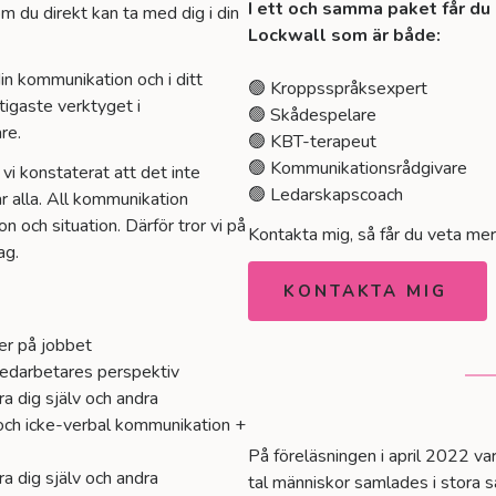
I ett och samma paket får du
 du direkt kan ta med dig i din
Lockwall som är både:
din kommunikation och i ditt
🟢 Kroppsspråksexpert
tigaste verktyget i
🟢 Skådespelare
re.
🟢 KBT-terapeut
🟢 Kommunikationsrådgivare
vi konstaterat att det inte
🟢 Ledarskapscoach
r alla. All kommunikation
on och situation. Därför tror vi på
Kontakta mig, så får du veta mer
ag.
KONTAKTA MIG
er på jobbet
 medarbetares perspektiv
a dig själv och andra
 och icke-verbal kommunikation +
På föreläsningen i april 2022 va
a dig själv och andra
tal människor samlades i stora 