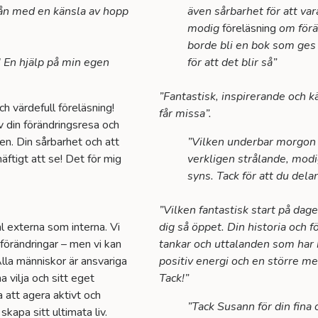
rån med en känsla av hopp
även sårbarhet för att va
modig
föreläsning
om förän
borde bli en bok som ges
! En hjälp på min egen
för att det blir så”
”Fantastisk, inspirerande och 
ch värdefull föreläsning!
får missa”.
v din förändringsresa och
cen. Din sårbarhet och att
”Vilken underbar morgon v
äftigt att se! Det för mig
verkligen strålande, modig
syns. Tack för att du dela
”Vilken fantastisk start på dag
l externa som interna. Vi
dig så öppet. Din historia och 
a förändringar – men vi kan
tankar och uttalanden som har
Alla människor är ansvariga
positiv energi och en större 
a vilja och sitt eget
Tack!”
a att agera aktivt och
”Tack Susann för din fina 
kapa sitt ultimata liv.