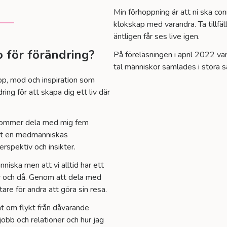
Min förhoppning är att ni ska con
klokskap med varandra. Ta tillfälle
äntligen får ses live igen.
o för förändring?
På föreläsningen i april 2022 va
tal människor samlades i stora 
pp, mod och inspiration som
dring för att skapa dig ett liv där
g kommer dela med mig fem
r det en medmänniskas
rspektiv och insikter.
änniska men att vi alltid har ett
där och då. Genom att dela med
tare för andra att göra sin resa.
at om flykt från dåvarande
obb och relationer och hur jag