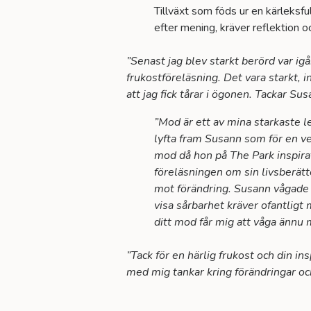
Tillväxt som föds ur en kärleksful
efter mening, kräver reflektion o
”Senast jag blev starkt berörd var ig
frukostföreläsning. Det vara starkt, 
att jag fick tårar i ögonen. Tackar Su
”Mod är ett av mina starkaste l
lyfta fram Susann som för en v
mod då hon på The Park inspira
föreläsningen om sin livsberätt
mot förändring. Susann vågade v
visa sårbarhet kräver ofantligt
ditt mod får mig att våga ännu 
”Tack för en härlig frukost och din in
med mig tankar kring förändringar oc