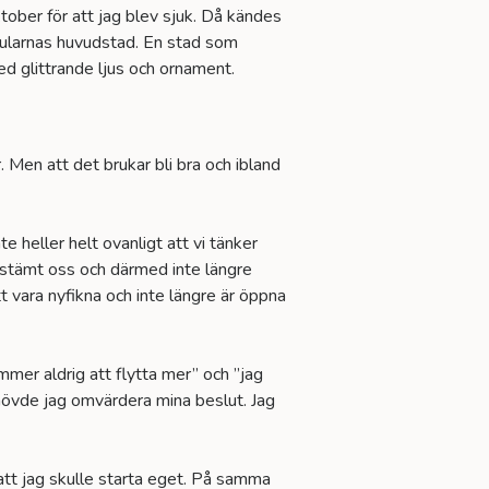
ktober för att jag blev sjuk. Då kändes
i jularnas huvudstad. En stad som
d glittrande ljus och ornament.
. Men att det brukar bli bra och ibland
 heller helt ovanligt att vi tänker
 bestämt oss och därmed inte längre
t vara nyfikna och inte längre är öppna
ommer aldrig att flytta mer” och ”jag
behövde jag omvärdera mina beslut. Jag
er att jag skulle starta eget. På samma