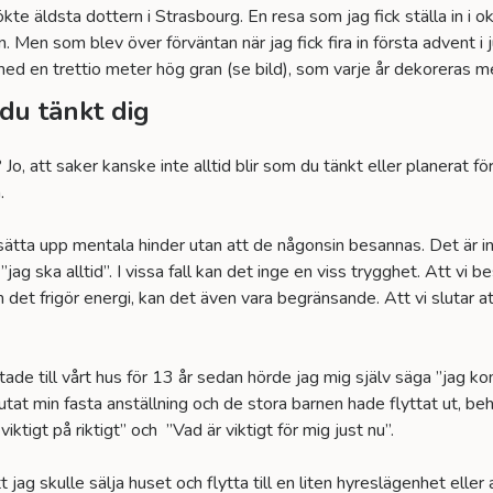
ökte äldsta dottern i Strasbourg. En resa som jag fick ställa in i o
. Men som blev över förväntan när jag fick fira in första advent 
d en trettio meter hög gran (se bild), som varje år dekoreras me
 du tänkt dig
o, att saker kanske inte alltid blir som du tänkt eller planerat för
.
ätta upp mentala hinder utan att de någonsin besannas. Det är inte
jag ska alltid”. I vissa fall kan det inge en viss trygghet. Att vi
det frigör energi, kan det även vara begränsande. Att vi slutar at
lyttade till vårt hus för 13 år sedan hörde jag mig själv säga ”jag k
slutat min fasta anställning och de stora barnen hade flyttat ut, 
iktigt på riktigt” och ”Vad är viktigt för mig just nu”.
att jag skulle sälja huset och flytta till en liten hyreslägenhet ell