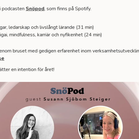
å i podcasten
Snöpod
, som finns på Spotify.
ar, ledarskap och livslångt lärande
(31 min)
gai, mindfulness, karriär och nyfikenhe
t
(24 min)
 genom bruset med gedigen erfarenhet inom verksamhetsutvecklin
se
tter en intention för året!