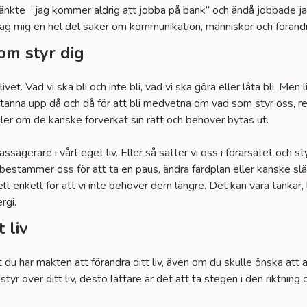
tänkte ”jag kommer aldrig att jobba på bank” och ändå jobbade jag 
jag mig en hel del saker om kommunikation, människor och förändri
om styr dig
ivet. Vad vi ska bli och inte bli, vad vi ska göra eller låta bli. Men 
 stanna upp då och då för att bli medvetna om vad som styr oss, re
eller om de kanske förverkat sin rätt och behöver bytas ut.
ssagerare i vårt eget liv. Eller så sätter vi oss i förarsätet och st
 bestämmer oss för att ta en paus, ändra färdplan eller kanske 
elt enkelt för att vi inte behöver dem längre. Det kan vara tankar, 
rgi.
 liv
 du har makten att förändra ditt liv, även om du skulle önska att 
styr över ditt liv, desto lättare är det att ta stegen i den riktning