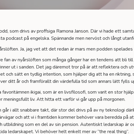
d, som drivs av proffsiga Ramona Janson. Där vi hade ett samtal om
örsta podcast på engelska. Spännande men nervöst och långt utanf
rslöften. Ja, jag vet att det redan är mars men podden spelades in
re fan av nyårslöften som många gånger har en tendens att bli till
nner ut i sanden. Det jag däremot tror på är att reflektera och ut
et och sätt en tydlig intention, som hjälper dig att ha en riktning,
ver ditt år och framförallt din värdefulla tid som annars lätt fylls 
 favoritämnen ikigai, som är en livsfilosofi, som varit en stor hjä
r meningsfullt liv. Att hitta ett varför vi går upp på morgonen.
går i allt snabbare takt, där stor del drivs på av ny teknologi dä
riärvägar och att vi i framtiden kommer behöver vara beredda på att 
ch utbildning som en del av sin pension. Autentiskt ledarskap är 
ida ledarskapet. Vi behöver helt enkelt mer av ”the real thing”.