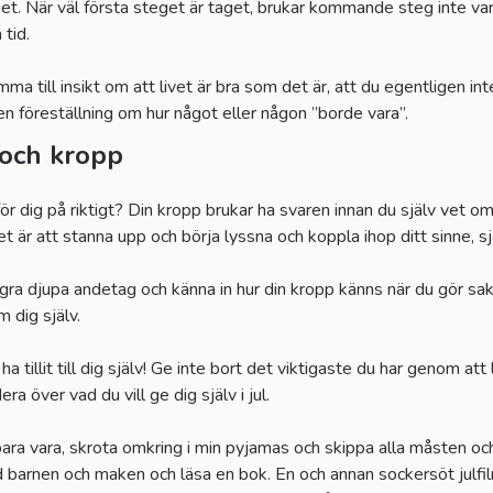
get. När väl första steget är taget, brukar kommande steg inte var
 tid.
 till insikt om att livet är bra som det är, att du egentligen inte
en föreställning om hur något eller någon ”borde vara”.
 och kropp
för dig på riktigt? Din kropp brukar ha svaren innan du själv vet 
t är att stanna upp och börja lyssna och koppla ihop ditt sinne, sj
ra djupa andetag och känna in hur din kropp känns när du gör saker,
m dig själv.
ha tillit till dig själv! Ge inte bort det viktigaste du har genom at
ra över vad du vill ge dig själv i jul.
tt bara vara, skrota omkring i min pyjamas och skippa alla måsten oc
arnen och maken och läsa en bok. En och annan sockersöt julfilm 