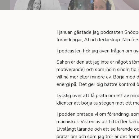
I januari gästade jag podcasten Snödpod
förändringar, AI och ledarskap. Min f
I podcasten fick jag även frågan om nyå
Saken är den att jag inte är något stör
motiverande) och som inom sinom tid ri
vill ha mer eller mindre av. Börja med d
energi på. Det ger dig bättre kontroll ö
Lycklig över att få prata om ett av mina
klienter att börja ta stegen mot ett me
I podden pratade vi om förändring, som 
människor. Vikten av att hitta fler kar
Livslångt lärande och att se lärande o
pratar om och som jag tror är det framt