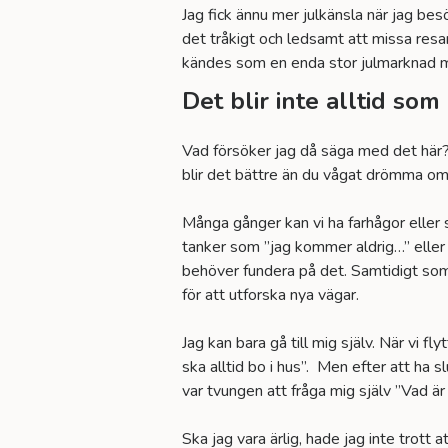
Jag fick ännu mer julkänsla när jag bes
det tråkigt och ledsamt att missa resan
kändes som en enda stor julmarknad me
Det blir inte alltid som
Vad försöker jag då säga med det här? J
blir det bättre än du vågat drömma om
Många gånger kan vi ha farhågor eller s
tanker som ”jag kommer aldrig…” eller ”
behöver fundera på det. Samtidigt som 
för att utforska nya vägar.
Jag kan bara gå till mig själv. När vi f
ska alltid bo i hus”. Men efter att ha 
var tvungen att fråga mig själv ”Vad är v
Ska jag vara ärlig, hade jag inte trott 