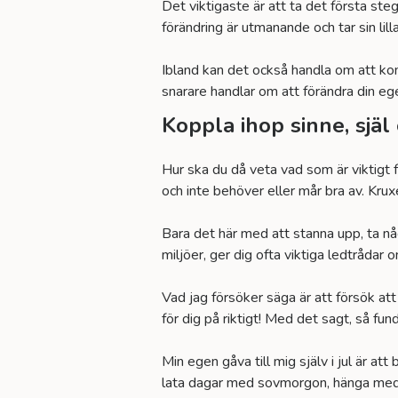
Det viktigaste är att ta det första ste
förändring är utmanande och tar sin lilla
Ibland kan det också handla om att komma
snarare handlar om att förändra din eg
Koppla ihop sinne, själ
Hur ska du då veta vad som är viktigt 
och inte behöver eller mår bra av. Kruxe
Bara det här med att stanna upp, ta någ
miljöer, ger dig ofta viktiga ledtrådar o
Vad jag försöker säga är att försök att 
för dig på riktigt! Med det sagt, så funde
Min egen gåva till mig själv i jul är a
lata dagar med sovmorgon, hänga med b