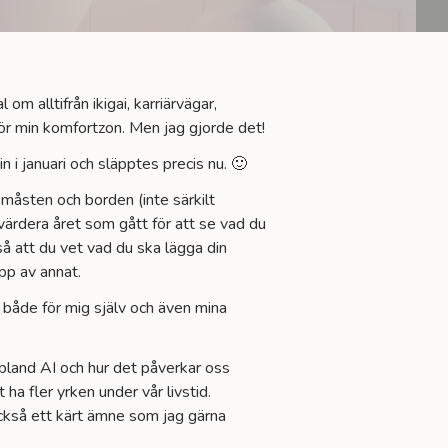
 alltifrån ikigai, karriärvägar,
ör min komfortzon. Men jag gjorde det!
 i januari och släpptes precis nu. 🙂
 måsten och borden (inte särkilt
värdera året som gått för att se vad du
 så att du vet vad du ska lägga din
upp av annat.
lp både för mig själv och även mina
ribland AI och hur det påverkar oss
ha fler yrken under vår livstid.
också ett kärt ämne som jag gärna