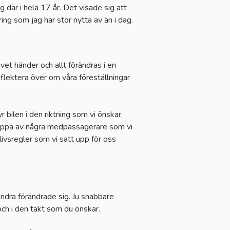
där i hela 17 år. Det visade sig att
ng som jag har stor nytta av än i dag.
livet händer och allt förändras i en
flektera över om våra föreställningar
yr bilen i den riktning som vi önskar.
släppa av några medpassagerare som vi
livsregler som vi satt upp för oss
andra förändrade sig. Ju snabbare
 och i den takt som du önskar.