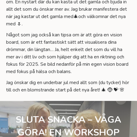
om. En nystart där du kan kasta ut det gamla och bjuda in
allt det som du önskar mer av. Jag brukar manifestera det
när jag kastar ut det gamla med🎄och välkomnar det nya
med 🌷.
Något som jag också kan tipsa om är att göra en vision
board, som är ett fantastiskt sätt att visualisera dina
drömmar, din längtan… Ja, helt enkelt det som du vill ha
mer av i ditt liv och som hjälper dig att ha en riktning och
fokus för 2025. Se bild nedanför på min egen vision board
med fokus på hälsa och balans.
Jag önskar dig en underbar jul med allt som (du tycker) hör
till och en blomstrande start på det nya året! 🎄 🤶 💝 🌸
SLUTA SNACKA – VÅGA
GÖRA! EN WORKSHOP