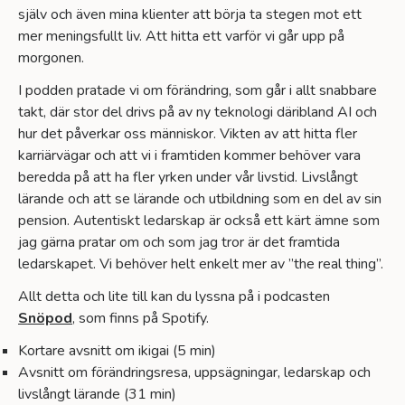
själv och även mina klienter att börja ta stegen mot ett
mer meningsfullt liv. Att hitta ett varför vi går upp på
morgonen.
I podden pratade vi om förändring, som går i allt snabbare
takt, där stor del drivs på av ny teknologi däribland AI och
hur det påverkar oss människor. Vikten av att hitta fler
karriärvägar och att vi i framtiden kommer behöver vara
beredda på att ha fler yrken under vår livstid. Livslångt
lärande och att se lärande och utbildning som en del av sin
pension. Autentiskt ledarskap är också ett kärt ämne som
jag gärna pratar om och som jag tror är det framtida
ledarskapet. Vi behöver helt enkelt mer av ”the real thing”.
Allt detta och lite till kan du lyssna på i podcasten
Snöpod
, som finns på Spotify.
Kortare avsnitt om ikigai
(5 min)
Avsnitt om förändringsresa, uppsägningar, ledarskap och
livslångt lärande
(31 min)