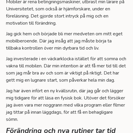
Mobiler är rena betingningsmaskiner, utbrast min lärare på
Universitetet, som också är hjärnforskare, under en
föreläsning. Det gjorde stort intryck på mig och en
motivation till förändring.
Jag gick hem och började bli mer medveten om mitt eget
mobilberoende. Där jag insåg att jag måste börja ta
tillbaka kontrollen över min dyrbara tid och liv.
Jag investerade i en väckarklocka istället för att somna och
vakna till mobilen. Där min intention är att få mer tid till det
som jag mår bra av och som är viktigt på riktigt. Det har
gett mig en lugnare start, som påverkar hela min dag.
Jag har även infört en ny kvällsrutin, där jag går och lägger
mig tidigare för att läsa en fysisk bok. Utöver det försöker
jag även vara mer noggrann med vilka program eller filmer
jag tittar på innan läggdags, för att få en behagligare
sömn.
Förändring och nya rutiner tar tid