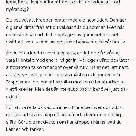
köpa fler julklappar för att det ska bli en lyckad jul- och
nyårshelg?
Du vet väl att kroppen pratar med dig hela tiden. Den ger
dig små hintar från att du vaknar tills du somnar. Men när
du är stressad och fullt upptagen av görandet, blir det
svårt att veta vad du innerst inne behöver och mår bra av.
Är du inte i kontakt med dig själv, är det också svårt att
vara i kontakt med andra. Vi går in i vår egen värld och låter
autopiloten ta kommandot över vårt liv. Då är det lätt hänt
att vi styrs av egna och andras måsten och borden och
”kopplar av” genom att skrolla i mobilen eller sträckkolla
Netflixserier. Men det är inte alltid vad vi behöver just där
och då.
För att ta reda på vad du innerst inne behöver och vill, är
det bra att stanna upp då och då och checka in med dig
själv. Göra dig medveten om hur kroppen känns, vad du
känner och tänker.