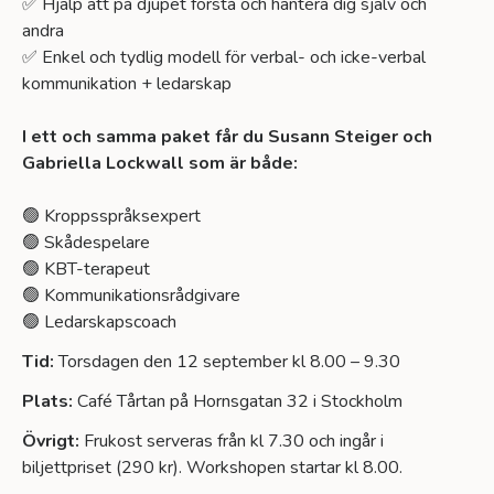
✅ Hjälp att på djupet förstå och hantera dig själv och
andra
✅ Enkel och tydlig modell för verbal- och icke-verbal
kommunikation + ledarskap
I ett och samma paket får du Susann Steiger och
Gabriella Lockwall som är både:
🟢 Kroppsspråksexpert
🟢 Skådespelare
🟢 KBT-terapeut
🟢 Kommunikationsrådgivare
🟢 Ledarskapscoach
Tid:
Torsdagen den 12 september kl 8.00 – 9.30
Plats:
Café Tårtan på Hornsgatan 32 i Stockholm
Övrigt:
Frukost serveras från kl 7.30 och ingår i
biljettpriset (290 kr). Workshopen startar kl 8.00.