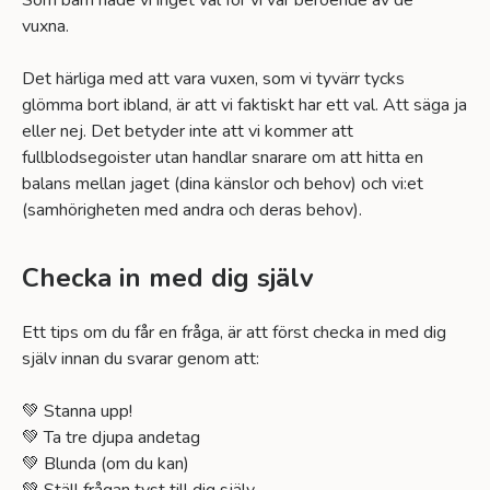
Som barn hade vi inget val för vi var beroende av de
vuxna.
Det härliga med att vara vuxen, som vi tyvärr tycks
glömma bort ibland, är att vi faktiskt har ett val. Att säga ja
eller nej. Det betyder inte att vi kommer att
fullblodsegoister utan handlar snarare om att hitta en
balans mellan jaget (dina känslor och behov) och vi:et
(samhörigheten med andra och deras behov).
Checka in med dig själv
Ett tips om du får en fråga, är att först checka in med dig
själv innan du svarar genom att:
💚 Stanna upp!
💚 Ta tre djupa andetag
💚 Blunda (om du kan)