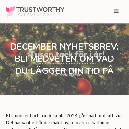
Skip
to
MENU
content
DECEMBER NYHETSBREV:
BLI MEDVETEN OM VAD
DU LÄGGER DIN TID PÅ
Ett turbulent och händelserikt 2024 går snart mot sitt slut.
Det har varit ett år där makthavare över en natt inför