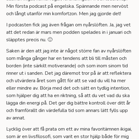
Min första podcast på engelska. Spännande men nervöst
och långt utanför min komfortzon. Men jag gjorde det!
I podcasten fick jag även frågan om nyårslöften. Ja, jag vet
att det redan är mars men podden spelades in i januari och
släpptes precis nu. 🙂
Saken är den att jag inte är något större fan av nyårslöften
som många gånger har en tendens att bli till måsten och
borden (inte särkilt motiverande) och som inom sinom tid
rinner ut i sanden. Det jag däremot tror på är att reflektera
och utvärdera året som gått för att se vad du vill ha mer
eller mindre av. Börja med det och sätt en tydlig intention,
som hjälper dig att ha en riktning, så att du vet vad du ska
lägga din energi på. Det ger dig bättre kontroll över ditt år
och framförallt din värdefulla tid som annars lätt fylls upp
av annat.
Lycklig över att få prata om ett av mina favoritämnen ikigai,
som är en livsfilosofi, som varit en stor hjälp både för mig