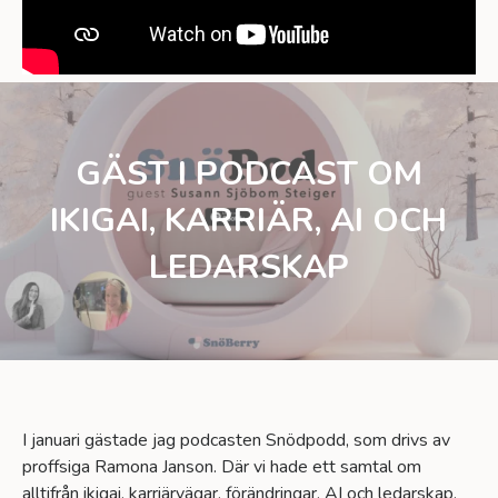
GÄST I PODCAST OM
IKIGAI, KARRIÄR, AI OCH
LEDARSKAP
I januari gästade jag podcasten Snödpodd, som drivs av
proffsiga Ramona Janson. Där vi hade ett samtal om
alltifrån ikigai, karriärvägar, förändringar, AI och ledarskap.