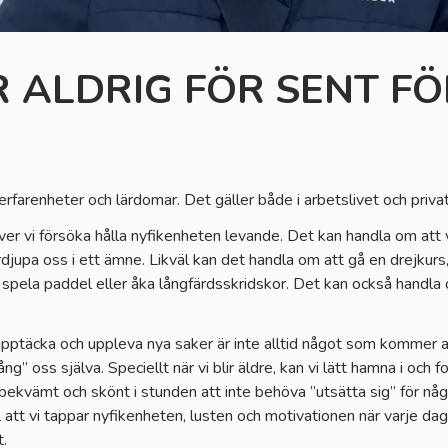
R ALDRIG FÖR SENT FÖ
farenheter och lärdomar. Det gäller både i arbetslivet och privat
er vi försöka hålla nyfikenheten levande. Det kan handla om att v
 fördjupa oss i ett ämne. Likväl kan det handla om att gå en drejkur
 spela paddel eller åka långfärdsskridskor. Det kan också handla o
pptäcka och uppleva nya saker är inte alltid något som kommer av 
ng” oss själva. Speciellt när vi blir äldre, kan vi lätt hamna i och 
 bekvämt och skönt i stunden att inte behöva ”utsätta sig” för nå
ll att vi tappar nyfikenheten, lusten och motivationen när varje dag
t.