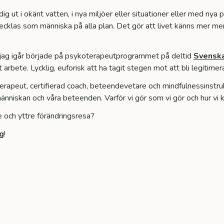
g ut i okänt vatten, i nya miljöer eller situationer eller med nya p
cklas som människa på alla plan. Det gör att livet känns mer meni
r jag igår började på psykoterapeutprogrammet på deltid
Svenska 
t arbete. Lycklig, euforisk att ha tagit stegen mot att bli legitim
-terapeut, certifierad coach, beteendevetare och mindfulnessinstru
nniskan och våra beteenden. Varför vi gör som vi gör och hur vi ka
re och yttre förändringsresa?
g
!