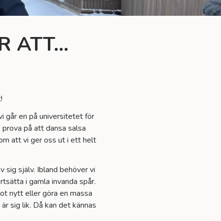
R ATT…
!
i går en på universitetet för
s, prova på att dansa salsa
m att vi ger oss ut i ett helt
sig själv. Ibland behöver vi
fortsätta i gamla invanda spår.
got nytt eller göra en massa
 är sig lik. Då kan det kännas