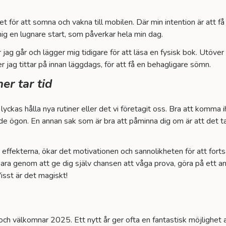
et för att somna och vakna till mobilen. Där min intention är att få
 mig en lugnare start, som påverkar hela min dag.
är jag går och lägger mig tidigare för att läsa en fysisk bok. Utöv
 jag tittar på innan läggdags, för att få en behagligare sömn.
er tar tid
id lyckas hålla nya rutiner eller det vi företagit oss. Bra att komma
nde ögon. En annan sak som är bra att påminna dig om är att det t
effekterna, ökar det motivationen och sannolikheten för att fort
 bara genom att ge dig själv chansen att våga prova, göra på ett a
sst är det magiskt!
och välkomnar 2025. Ett nytt år ger ofta en fantastisk möjlighet 