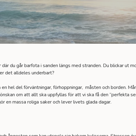
r där du går barfota i sanden längs med stranden. Du blickar ut 
ter det alldeles underbart?
n hel del förväntningar, förhoppningar, måsten och borden. Mån
önskan om att allt ska uppfyllas för att vi ska få den ”perfekta s
 gör en massa roliga saker och lever livets glada dagar.