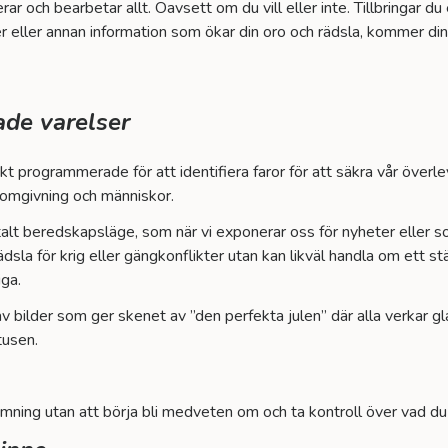
ar och bearbetar allt. Oavsett om du vill eller inte. Tillbringar du
r eller annan information som ökar din oro och rädsla, kommer din
de varelser
skt programmerade för att identifiera faror för att säkra vår överl
 omgivning och människor.
alt beredskapsläge, som när vi exponerar oss för nyheter eller soc
ädsla för krig eller gängkonflikter utan kan likväl handla om ett 
iga.
 av bilder som ger skenet av ”den perfekta julen” där alla verkar g
 tusen.
stämning utan att börja bli medveten om och ta kontroll över vad du