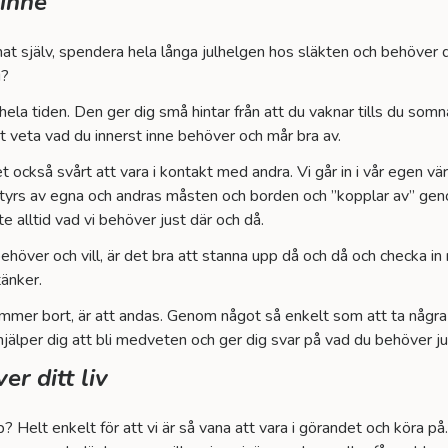
 inne
lmat själv, spendera hela långa julhelgen hos släkten och behöver d
g?
ela tiden. Den ger dig små hintar från att du vaknar tills du somn
t veta vad du innerst inne behöver och mår bra av.
det också svårt att vara i kontakt med andra. Vi går in i vår egen 
vi styrs av egna och andras måsten och borden och ”kopplar av” geno
te alltid vad vi behöver just där och då.
 behöver och vill, är det bra att stanna upp då och då och checka 
änker.
mmer bort, är att andas. Genom något så enkelt som att ta några 
jälper dig att bli medveten och ger dig svar på vad du behöver ju
er ditt liv
p? Helt enkelt för att vi är så vana att vara i görandet och köra 