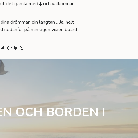
tar ut det gamla med🎄och välkomnar
 dina drömmar, din längtan… Ja, helt
bild nedanför på min egen vision board
! 🎄 🤶 💝 🌸
EN OCH BORDEN I