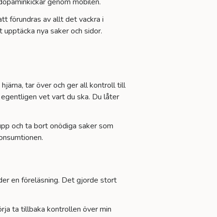
ba dopaminkickar genom mobilen.
t förundras av allt det vackra i
tt upptäcka nya saker och sidor.
rna, tar över och ger all kontroll till
u egentligen vet vart du ska. Du låter
 upp och ta bort onödiga saker som
skonsumtionen.
der en föreläsning. Det gjorde stort
a ta tillbaka kontrollen över min