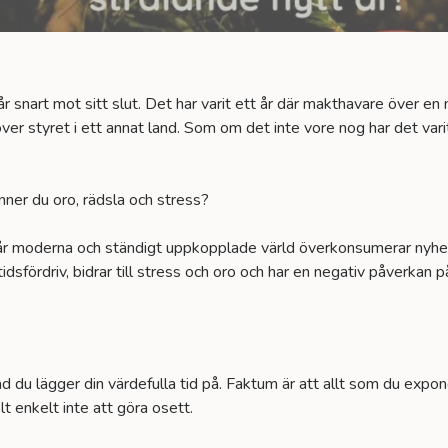
 snart mot sitt slut. Det har varit ett år där makthavare över en n
ver styret i ett annat land. Som om det inte vore nog har det var
nner du oro, rädsla och stress?
vår moderna och ständigt uppkopplade värld överkonsumerar nyhete
dsfördriv, bidrar till stress och oro och har en negativ påverkan 
ad du lägger din värdefulla tid på. Faktum är att allt som du expone
lt enkelt inte att göra osett.