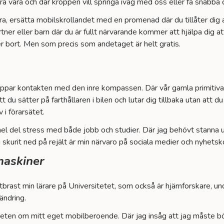
ara vara och där kroppen vill springa iväg med oss eller få snab
, ersätta mobilskrollandet med en promenad där du tillåter dig at
ner eller barn där du är fullt närvarande kommer att hjälpa dig a
r bort. Men som precis som andetaget är helt gratis.
appar kontakten med den inre kompassen. Där vår gamla primitiva hjä
du sätter på farthållaren i bilen och lutar dig tillbaka utan att d
v i förarsätet.
 hel del stress med både jobb och studier. Där jag behövt stanna
 skurit ned på rejält är min närvaro på sociala medier och nyhet
maskiner
tbrast min lärare på Universitetet, som också är hjärnforskare, un
rändring.
ten om mitt eget mobilberoende. Där jag insåg att jag måste börj